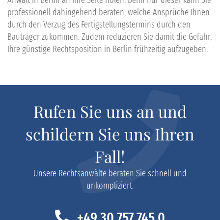
Anwalt in
Berlin
an Ihre Seite holen. Denn nur dieser kann Sie
professionell dahingehend beraten, welche Ansprüche Ihnen
durch den
Verzug des Fertigstellungstermins durch den
Bauträger
zukommen. Zudem reduzieren Sie damit die Gefahr,
Ihre günstige Rechtsposition in
Berlin
frühzeitig aufzugeben.
Rufen Sie uns an und
schildern Sie uns Ihren
Fall!
Unsere Rechtsanwälte beraten Sie schnell und
unkompliziert.
+49 30 757 745 0