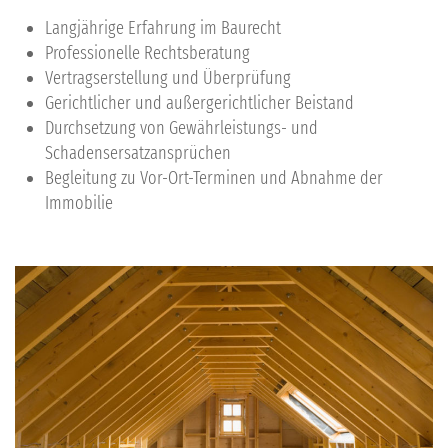
Langjährige Erfahrung im Baurecht
Professionelle Rechtsberatung
Vertragserstellung und Überprüfung
Gerichtlicher und außergerichtlicher Beistand
Durchsetzung von Gewährleistungs- und
Schadensersatzansprüchen
Begleitung zu Vor-Ort-Terminen und Abnahme der
Immobilie